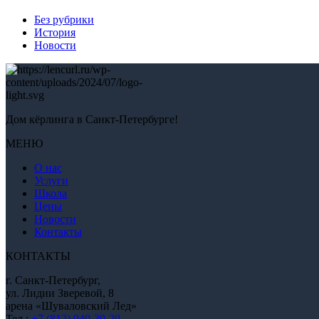
Без рубрики
История
Новости
Дом кёрлинга в Санкт-Петербурге!
МЕНЮ
О нас
Услуги
Школа
Цены
Новости
Контакты
КОНТАКТЫ
г. Санкт-Петербург,
ул. Лидии Зверевой, 8
арена «Шуваловский Лед»
Тел.:
+7 (812) 940-30-20