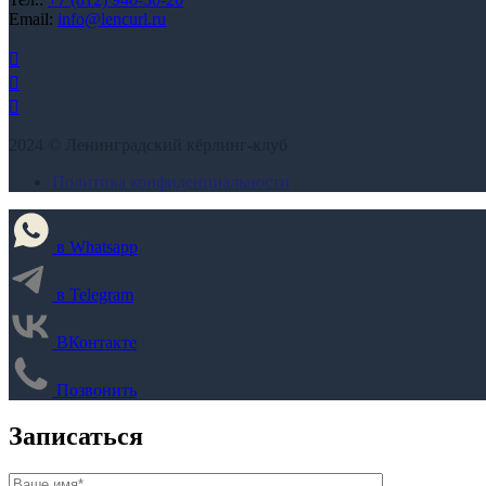
Email:
info@lencurl.ru
2024 © Ленинградский кёрлинг-клуб
Политика конфиденциальности
в Whatsapp
в Telegram
ВКонтакте
Позвонить
Записаться