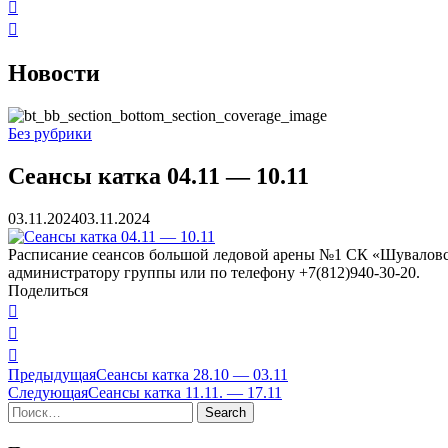
Новости
Без рубрики
Сеансы катка 04.11 — 10.11
03.11.2024
03.11.2024
Расписание сеансов большой ледовой арены №1 СК «Шуваловский
администратору группы или по телефону +7(812)940-30-20.
Поделиться
Навигация
Предыдущая
Сеансы катка 28.10 — 03.11
Следующая
Сеансы катка 11.11. — 17.11
по
Найти:
Search
записям